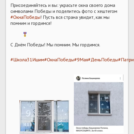
Присоединяйтесь и вы: украсьте окна своего дома
символами Победы и поделитесь фото с хештегом
#ОкнаПобеды
! Пусть вся страна увидит, как мы
помним и гордимся!
С Днём Победы! Мы помним. Мы гордимся.
#Школа31Ишим
#ОкнаПобеды
#9Мая
#ДеньПобеды
#Патри