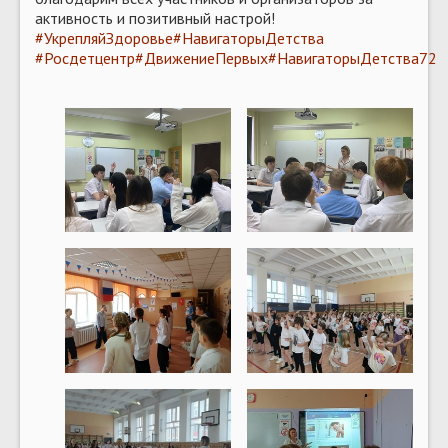
активность и позитивный настрой!
#УкрепляйЗдоровье
#НавигаторыДетства
#Росдетцентр
#ДвижениеПервых
#НавигаторыДетства72