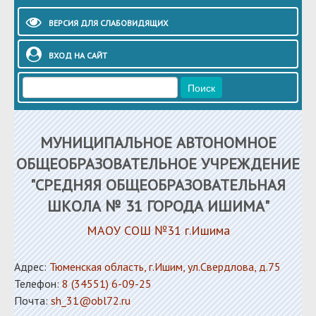
ВЕРСИЯ ДЛЯ СЛАБОВИДЯЩИХ
ВХОД НА САЙТ
МУНИЦИПАЛЬНОЕ АВТОНОМНОЕ
ОБЩЕОБРАЗОВАТЕЛЬНОЕ УЧРЕЖДЕНИЕ
"СРЕДНЯЯ ОБЩЕОБРАЗОВАТЕЛЬНАЯ
ШКОЛА № 31 ГОРОДА ИШИМА"
МАОУ СОШ №31 г.Ишима
Адрес:
Тюменская область, г.Ишим, ул.Свердлова, д.75
Телефон:
8 (34551) 6-09-25
Почта:
sh_31@obl72.ru