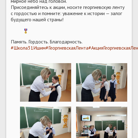
мирное небо над головой.
Присоединяйтесь к акции, носите георгиевскую ленту
с гордостью и помните: уважение к истории — залог
будущего нашей страны!
Память. Гордость. Благодарность.
#Школа31Ишим
#ГеоргиевскаяЛента
#АкцияГеоргиевскаяЛе