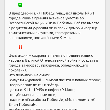
В преддверии Дня Победы учащиеся школы № 31
города Ишима приняли активное участие во
Всероссийской акции «Окна Победы». Ребята вместе
с родителями украсили окна своих домов и квартир
тематическими рисунками, трафаретами и
аппликациями, посвящёнными 9 Мая.
Цель акции — сохранить память о подвиге нашего
народа в Великой Отечественной войне и создать в
городе атмосферу праздника, объединяющего
поколения.
Что появилось на окнах:
-силуэты журавлей — символ памяти о павших героях;
-георгиевские ленты и звёзды;
-даты «1941–1945» и цифра «9 Мая»;
-голуби мира и вечные огни;
-надписи «Спасибо за Победу!», «Мы помним!», «С
Днём Победы!»;
-изображения салюта и красных гвоздик.